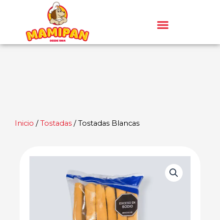
Ir
al
contenido
Inicio
/
Tostadas
/ Tostadas Blancas