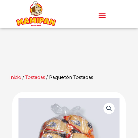
Ir
al
contenido
Inicio
/
Tostadas
/ Paquetón Tostadas