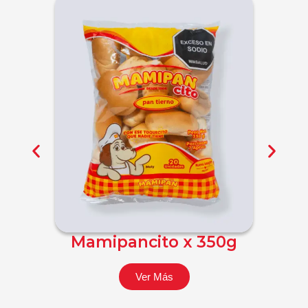
Mamipancito x 350g
Tost
Ver Más