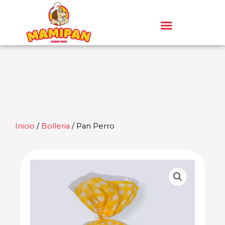
Ir
al
contenido
Inicio
/
Bolleria
/ Pan Perro