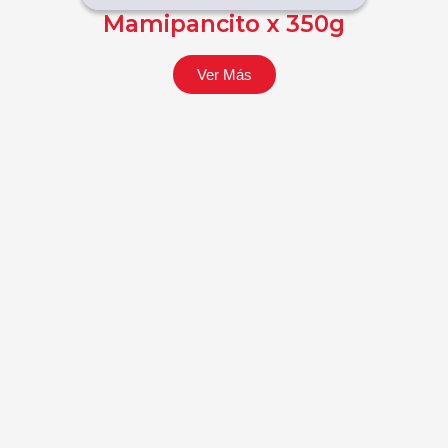
Mamipancito x 350g
Tost
Ver Más